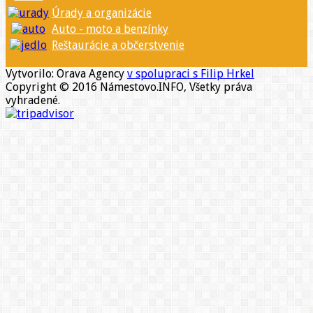
Úrady a organizácie
Auto - moto a benzínky
Reštaurácie a občerstvenie
Vytvorilo: Orava Agency
v spolupraci s Filip Hrkel
Copyright © 2016 Námestovo.INFO, Všetky práva
vyhradené.