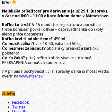
krvi!
Najbližšia príležitosť pre darovanie je už 29.1. (utorok)
v čase od 8:00 – 11:00 v Katolíckom dome v Námestove.
Koľko to trvá?
5-15 minút (na registráciu a poradie si
treba bohužiaľ počkať dlhšie – ospravedlnenku do školy
alebo práce dostanete)
Koľko krvi ti odoberieme?
450ml
Čo musíš spĺňať?
vek 18-60, váha nad 50kg
Čo nesmieš zabudnúť?
občiansky preukaz a kartičku
poistenca
Čo ťa čaká?
pitný režim a občerstvenie + drobné
PREKVAPENIA od našich sponzorov!
? V prípade pochybností, či si správny darca si môžeš všetko
overiť na
www.ntssr.sk
Zdieľaj
Facebook
Twitter
LinkedIn