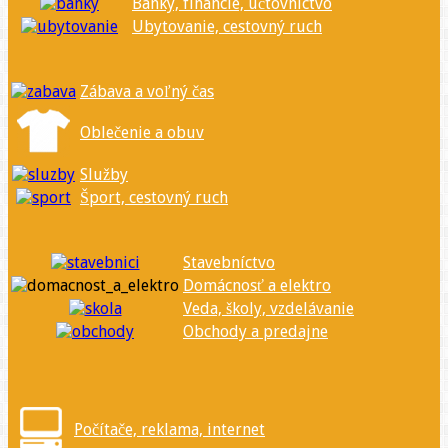
Banky, financie, účtovníctvo
Ubytovanie, cestovný ruch
Zábava a voľný čas
Oblečenie a obuv
Služby
Šport, cestovný ruch
Stavebníctvo
Domácnosť a elektro
Veda, školy, vzdelávanie
Obchody a predajne
Počítače, reklama, internet