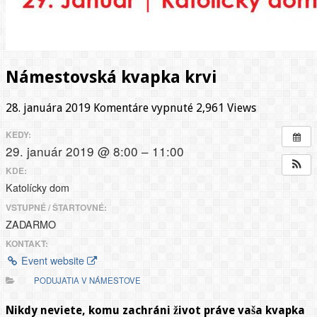
Námestovská kvapka krvi
na
28. januára 2019
Komentáre vypnuté
2,961 Views
Námestovská
kvapka
KEDY:
krvi
29. január 2019 @ 8:00 – 11:00
KDE:
Katolícky dom
VSTUPNÉ / ŠTARTOVNÉ:
ZADARMO
KONTAKT:
Event website
PODUJATIA V NÁMESTOVE
Nikdy neviete, komu zachráni život práve vaša kvapka