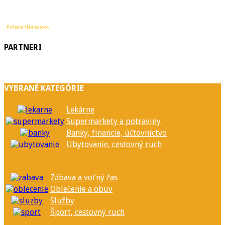
Počasie Námestovo
PARTNERI
VYBRANÉ KATEGÓRIE
Lekárne
Supermarkety a potraviny
Banky, financie, účtovníctvo
Ubytovanie, cestovný ruch
Zábava a voľný čas
Oblečenie a obuv
Služby
Šport, cestovný ruch