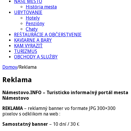
NAŠE MESTO
História mesta
UBYTOVANIE
Hotely
Penzióny
Chaty
REŠTAURÁCIE A OBČERSTVENIE
KAVIARNE A BARY
KAM VYRAZIŤ
TURIZMUS
OBCHODY A SLUŽBY
Domov
/
Reklama
Reklama
Námestovo.INFO – Turisticko informačný portál mesta
Námestovo
REKLAMA
– reklamný banner vo formate JPG 300×300
pixelov s odklikom na web :
Samostatný banner
– 10 dní / 30 €