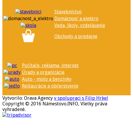
Stavebníctvo
Domácnosť a elektro
Veda, školy, vzdelávanie
Obchody a predajne
Počítače, reklama, internet
Úrady a organizácie
Auto - moto a benzínky
Reštaurácie a občerstvenie
Vytvorilo: Orava Agency
v spolupraci s Filip Hrkel
Copyright © 2016 Námestovo.INFO, Všetky práva
vyhradené.