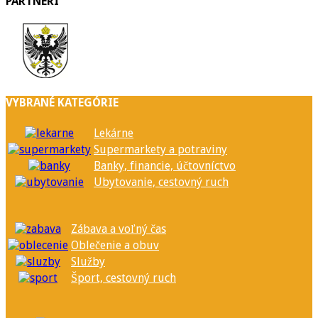
PARTNERI
VYBRANÉ KATEGÓRIE
Lekárne
Supermarkety a potraviny
Banky, financie, účtovníctvo
Ubytovanie, cestovný ruch
Zábava a voľný čas
Oblečenie a obuv
Služby
Šport, cestovný ruch