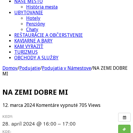
NAŠE MESTO
História mesta
UBYTOVANIE
Hotely
Penzióny
Chaty
REŠTAURÁCIE A OBČERSTVENIE
KAVIARNE A BARY
KAM VYRAZIŤ
TURIZMUS
OBCHODY A SLUŽBY
Domov
/
Podujatie
/
Podujatia v Námestove
/
NA ZEMI DOBRE
MI
NA ZEMI DOBRE MI
na
12. marca 2024
Komentáre vypnuté
705 Views
NA
ZEMI
KEDY:
DOBRE
28. apríl 2024 @ 16:00 – 17:00
MI
KDE: