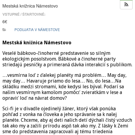
Mestská knižnica Námestovo
VSTUPNÉ / ŠTARTOVNÉ:
6€
PODUJATIA V NÁMESTOVE
Mestská knižnica Námestovo
Veselé bábkovo-činoherné predstavenie so silným
ekologickým posolstvom. Bábkové a činoherné party
striedajú pesničky a primeraná dávka interakcií s publikom.
…vesmírna loď z ďalekej planéty má problém… May day,
may day… Havaruje priamo do lesa… No, do lesa…Na
skládku medzi stromami, kde kedysi les býval. Podarí sa
našim vesmírnym kamošom pomôcť zvieratkám v lese a
opraviť loď na návrat domov?
Sci-fi je v divadle ojedinelý žáner, ktorý však ponúka
pohľad z vonka na človeka a jeho správanie sa k našej
planéte. Chceme, aby aj deti našich detí dýchali čistý vzduch
tak ako my a zažili prírodu aspň tak ako my. Z lásky k Zemi
sme do predstavenia zapracovali aj tému triedenia