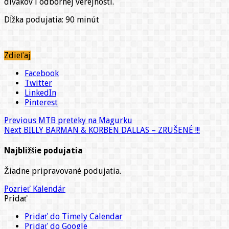
divákov i odbornej verejnosti.
Dĺžka podujatia: 90 minút
Zdieľaj
Facebook
Twitter
LinkedIn
Pinterest
Previous
MTB preteky na Magurku
Next
BILLY BARMAN & KORBEN DALLAS – ZRUŠENÉ !!!
Najbližšie podujatia
Žiadne pripravované podujatia.
Pozrieť Kalendár
Pridať
Pridať do Timely Calendar
Pridať do Google