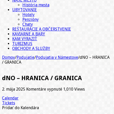
NAŠE MESTO
História mesta
UBYTOVANIE
Hotely
Penzióny
Chaty
REŠTAURÁCIE A OBČERSTVENIE
KAVIARNE A BARY
KAM VYRAZIŤ
TURIZMUS
OBCHODY A SLUŽBY
Domov
/
Podujatie
/
Podujatia v Námestove
/
dNO – HRANICA
/ GRANICA
dNO – HRANICA / GRANICA
na
2. mája 2025
Komentáre vypnuté
1,010 Views
dNO
Calendar
–
Tickets
HRANICA
Pridať do Kalendára
/
GRANICA