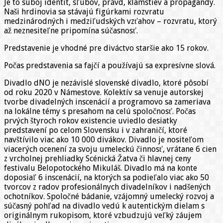
Je to súboj identít, sľubov, právd, klamstiev a propagandy.
Naši hrdinovia sa stávajú figúrkami rozvratu
medzinárodných i medziľudských vzťahov – rozvratu, ktorý
až neznesiteľne pripomína súčasnosť.
Predstavenie je vhodné pre diváctvo staršie ako 15 rokov.
Počas predstavenia sa fajčí a používajú sa expresívne slová.
Divadlo dNO je nezávislé slovenské divadlo, ktoré pôsobí
od roku 2020 v Námestove. Kolektív sa venuje autorskej
tvorbe divadelných inscenácií a programovo sa zameriava
na lokálne témy s presahom na celú spoločnosť. Počas
prvých štyroch rokov existencie uviedlo desiatky
predstavení po celom Slovensku i v zahraničí, ktoré
navštívilo viac ako 10 000 divákov. Divadlo je nositeľom
viacerých ocenení za svoju umeleckú činnosť, vrátane 6 cien
z vrcholnej prehliadky Scénická Žatva či hlavnej ceny
festivalu Belopotockého Mikuláš. Divadlo má na konte
doposiaľ 6 inscenácií, na ktorých sa podieľalo viac ako 50
tvorcov z radov profesionálnych divadelníkov i nadšených
ochotníkov. Spoločné bádanie, vzájomný umelecký rozvoj a
súčasný pohľad na divadlo vedú k autentickým dielam s
originálnym rukopisom, ktoré vzbudzujú veľký záujem