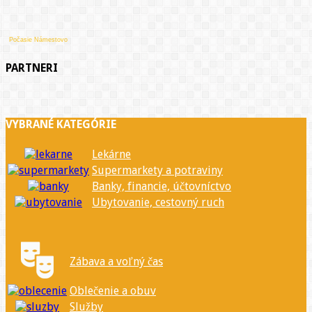
Počasie Námestovo
PARTNERI
VYBRANÉ KATEGÓRIE
Lekárne
Supermarkety a potraviny
Banky, financie, účtovníctvo
Ubytovanie, cestovný ruch
Zábava a voľný čas
Oblečenie a obuv
Služby