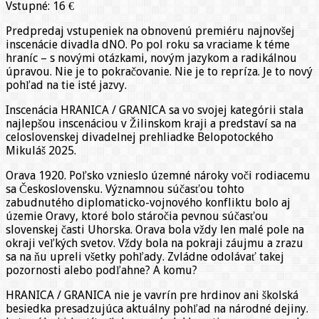
Vstupné: 16 €
Predpredaj vstupeniek na obnovenú premiéru najnovšej
inscenácie divadla dNO. Po pol roku sa vraciame k téme
hraníc – s novými otázkami, novým jazykom a radikálnou
úpravou. Nie je to pokračovanie. Nie je to repríza. Je to nový
pohľad na tie isté jazvy.
Inscenácia HRANICA / GRANICA sa vo svojej kategórii stala
najlepšou inscenáciou v Žilinskom kraji a predstaví sa na
celoslovenskej divadelnej prehliadke Belopotockého
Mikuláš 2025.
Orava 1920. Poľsko vznieslo územné nároky voči rodiacemu
sa Československu. Významnou súčasťou tohto
zabudnutého diplomaticko-vojnového konfliktu bolo aj
územie Oravy, ktoré bolo stáročia pevnou súčasťou
slovenskej časti Uhorska. Orava bola vždy len malé pole na
okraji veľkých svetov. Vždy bola na pokraji záujmu a zrazu
sa na ňu upreli všetky pohľady. Zvládne odolávať takej
pozornosti alebo podľahne? A komu?
HRANICA / GRANICA nie je vavrín pre hrdinov ani školská
besiedka presadzujúca aktuálny pohľad na národné dejiny.