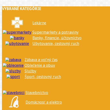
VYBRANÉ KATEGÓRIE
Lekárne
Supermarkety a potraviny
Banky, financie, účtovníctvo
Ubytovanie, cestovný ruch
Zábava a voľný čas
Oblečenie a obuv
Služby
Šport, cestovný ruch
Stavebníctvo
Domácnosť a elektro