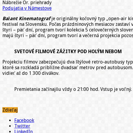
Nábrežie Or. priehrady
Podujatia v Námestove
Bažant Kinematograf
je originálny kočovný typ „open-air ki
festival na Slovensku. Počas prázdninových mesiacov zastaví v
štyri – päť dní, program tvorí kolekcia 5 celovečerných slove
majú štyri – päť dní, program tvorí a večerná projekcia pozo
SVETOVÉ FILMOVÉ ZÁŽITKY POD HOLÝM NEBOM
Projekciu filmov zabezpečujú dva štýlové retro-autobusy ty
ktoré sa rozkladá približne dvadsať metrov pred autobusom.
vidieť až do 1 300 divákov.
Premietania začínajňu vždy o 21:00 hod. Vstup je voľný.
Zdieľaj
Facebook
Twitter
LinkedIn