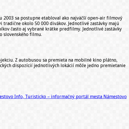
oku 2003 sa postupne etabloval ako najväčší open-air filmový
vi tradične okolo 50 000 divákov. Jednotlivé zastávky majú
íkov často aj vybrané krátke predfilmy. Jednotlivé zastávky
o slovenského filmu.
jekciu. Z autobusou sa premieta na mobilné kino plátno,
kých dispozícií jednotlivých lokácií môže jedno premietanie
stovo Info, Turisticko – informačný portál mesta Námestovo