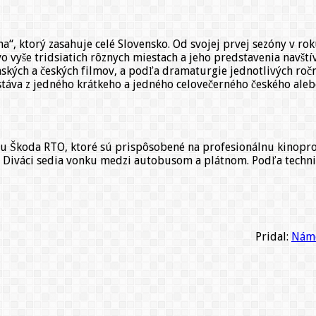
na“, ktorý zasahuje celé Slovensko. Od svojej prvej sezóny v r
o vyše tridsiatich rôznych miestach a jeho predstavenia navští
nských a českých filmov, a podľa dramaturgie jednotlivých ročn
stáva z jedného krátkeho a jedného celovečerného českého aleb
pu Škoda RTO, ktoré sú prispôsobené na profesionálnu kinopro
 Diváci sedia vonku medzi autobusom a plátnom. Podľa technic
Pridal:
Náme