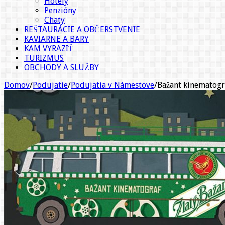
Hotely
Penzióny
Chaty
REŠTAURÁCIE A OBČERSTVENIE
KAVIARNE A BARY
KAM VYRAZIŤ
TURIZMUS
OBCHODY A SLUŽBY
Domov
/
Podujatie
/
Podujatia v Námestove
/
Bažant kinematogr