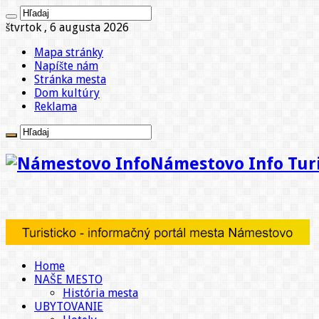
štvrtok , 6 augusta 2026
Mapa stránky
Napíšte nám
Stránka mesta
Dom kultúry
Reklama
Námestovo Info Turi
Home
NAŠE MESTO
História mesta
UBYTOVANIE