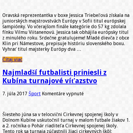
Triebeľová
obhájila
Oravská reprezentantka v boxe Jessica Triebeľová získala na
titul
juniorských majstrovstvách Európy v Sofii titul európskej
Majsterky
šampiónky. Vo včerajšom finále kategórie do 57 kg zdolala
Európy
fínku Vilmu Viitanenovú. Jessica tak obhájila európsky titul
v
z minulého roku. Srdečne gratulujeme! Mladé dievča z obce
boxe
Klin pri Námestove, prepisuje históriu slovenského boxu.
Vyhrať titul majsterky Európy dva …
Čítaj viac
Najmladší futbalisti priniesli z
Kubína turnajové víťazstvo
na
7. júla 2017
Šport
Komentáre vypnuté
Najmladší
futbalisti
priniesli
Šiesteho júna sa v telocvični Cirkevnej spojenej školy v
z
Dolnom Kubíne uskutočnil turnaj v malom futbale žiakov 1.
Kubína
a 2. ročníka o Pohár riaditeľa Cirkevnej spojenej školy.
turnajové
Tento rok sa turnaja zúčastnili žiaci cirkevných škôl:
víťazstvo