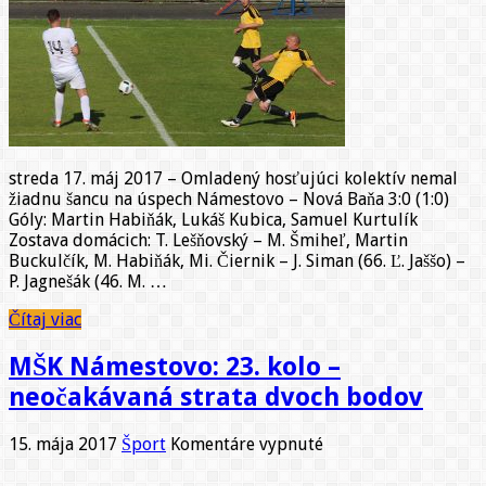
22.
kolo
–
Pohodlné
víťazstvo
dosiahnuté
v
tréningovom
tempe
streda 17. máj 2017 – Omladený hosťujúci kolektív nemal
žiadnu šancu na úspech Námestovo – Nová Baňa 3:0 (1:0)
Góly: Martin Habiňák, Lukáš Kubica, Samuel Kurtulík
Zostava domácich: T. Lešňovský – M. Šmiheľ, Martin
Buckulčík, M. Habiňák, Mi. Čiernik – J. Siman (66. Ľ. Jaššo) –
P. Jagnešák (46. M. …
Čítaj viac
MŠK Námestovo: 23. kolo –
neočakávaná strata dvoch bodov
na
15. mája 2017
Šport
Komentáre vypnuté
MŠK
Námestovo: