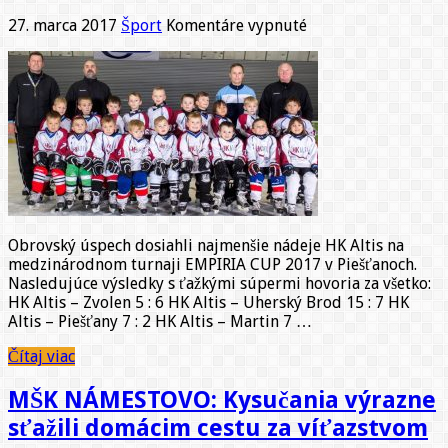
na
27. marca 2017
Šport
Komentáre vypnuté
Vynikajúci
úspech
prípravky
HK
Altis
na
turnaji
v
Piešťanoch
Obrovský úspech dosiahli najmenšie nádeje HK Altis na
medzinárodnom turnaji EMPIRIA CUP 2017 v Piešťanoch.
Nasledujúce výsledky s ťažkými súpermi hovoria za všetko:
HK Altis – Zvolen 5 : 6 HK Altis – Uherský Brod 15 : 7 HK
Altis – Piešťany 7 : 2 HK Altis – Martin 7 …
Čítaj viac
MŠK NÁMESTOVO: Kysučania výrazne
sťažili domácim cestu za víťazstvom