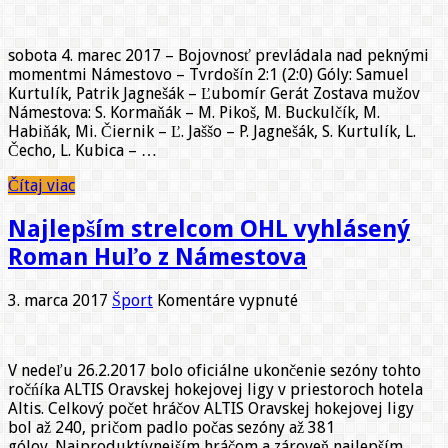
MŠK
Námestovo:
zimná
sobota 4. marec 2017 – Bojovnosť prevládala nad peknými
príprava
momentmi Námestovo – Tvrdošín 2:1 (2:0) Góly: Samuel
–
Kurtulík, Patrik Jagnešák – Ľubomír Gerát Zostava mužov
šiesta
Námestova: S. Kormaňák – M. Pikoš, M. Buckulčík, M.
výhra
Habiňák, Mi. Čiernik – Ľ. Jaššo – P. Jagnešák, S. Kurtulík, L.
venovaná
Čecho, L. Kubica – …
pánovi
Ličkovi
Čítaj viac
Najlepším strelcom OHL vyhlásený
Roman Huľo z Námestova
na
3. marca 2017
Šport
Komentáre vypnuté
Najlepším
strelcom
OHL
V nedeľu 26.2.2017 bolo oficiálne ukončenie sezóny tohto
vyhlásený
ročńíka ALTIS Oravskej hokejovej ligy v priestoroch hotela
Roman
Altis. Celkový počet hráčov ALTIS Oravskej hokejovej ligy
Huľo
bol až 240, pričom padlo počas sezóny až 381
z
gólov. Najproduktívnejším hráčom a zároveň najlepším