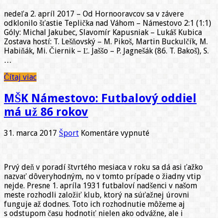
17.
nedeľa 2. apríl 2017 – Od Hornooravcov sa v závere
KOLO
odklonilo šťastie Teplička nad Váhom – Námestovo 2:1 (1:1)
–
Góly: Michal Jakubec, Slavomír Kapusniak – Lukáš Kubica
O
Zostava hostí: T. Lešňovský – M. Pikoš, Martin Buckulčík, M.
kvalitný
Habiňák, Mi. Čiernik – Ľ. Jaššo – P. Jagnešák (86. T. Bakoš), S.
zápas
…
sa
postarali
Čítaj viac
oba
kolektívy
MŠK Námestovo: Futbalový oddiel
má už 86 rokov
na
31. marca 2017
Šport
Komentáre vypnuté
MŠK
Námestovo:
Futbalový
Prvý deň v poradí štvrtého mesiaca v roku sa dá asi ťažko
oddiel
nazvať dôveryhodným, no v tomto prípade o žiadny vtip
má
nejde. Presne 1. apríla 1931 futbaloví nadšenci v našom
už
meste rozhodli založiť klub, ktorý na súťažnej úrovni
86
funguje až dodnes. Toto ich rozhodnutie môžeme aj
rokov
s odstupom času hodnotiť nielen ako odvážne, ale i