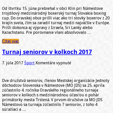
Triebeľovci
suveréne
Od štvrtku 15. júna prebiehal v obci Klin pri Námestove
ovládli
trojdňový medzinárodný boxerský turnaj Slovakia boxing
SLOVAKIA
cup. Do oravskej obce prišli viac ako tri stovky boxerov z 20
BOXING
krajín sveta, čím sa zaradil turnaj medzi najväčšie v Európe.
CUP
Prišli dokonca aj výpravy z Izraela, Srí Lanky alebo
Kazachstanu. Pre porovnanie vlani absolvovalo …
Čítaj viac
Turnaj seniorov v kolkoch 2017
na
7. júla 2017
Šport
Komentáre vypnuté
Turnaj
seniorov
v
Dve družstvá seniorov, členov Mestskej organizácie Jednoty
kolkoch
dôchodcov Slovenska v Námestove (MO JDS) sa 25. apríla
2017
zúčastnilo 4. ročníka Oravského regionálneho turnaja
seniorov v kolkoch s medzinárodnou účasťou o pohár
primátorky mesta Trstená. V prvom družstve za MO JDS
Námestovo sa turnaja zúčastnilo 7 seniorov, z toho 4
súťažiaci a …