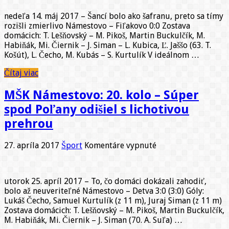
23.
nedeľa 14. máj 2017 – Šancí bolo ako šafranu, preto sa tímy
kolo
rozišli zmierlivo Námestovo – Fiľakovo 0:0 Zostava
–
domácich: T. Lešňovský – M. Pikoš, Martin Buckulčík, M.
neočakávaná
Habiňák, Mi. Čiernik – J. Siman – L. Kubica, Ľ. Jaššo (63. T.
strata
Košút), L. Čecho, M. Kubás – S. Kurtulík V ideálnom …
dvoch
bodov
Čítaj viac
MŠK Námestovo: 20. kolo – Súper
spod Poľany odišiel s lichotivou
prehrou
na
27. apríla 2017
Šport
Komentáre vypnuté
MŠK
Námestovo:
20.
utorok 25. apríl 2017 – To, čo domáci dokázali zahodiť,
kolo
bolo až neuveriteľné Námestovo – Detva 3:0 (3:0) Góly:
–
Lukáš Čecho, Samuel Kurtulík (z 11 m), Juraj Siman (z 11 m)
Súper
Zostava domácich: T. Lešňovský – M. Pikoš, Martin Buckulčík,
spod
M. Habiňák, Mi. Čiernik – J. Siman (70. A. Suľa) …
Poľany