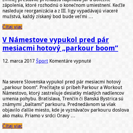
súťažných
zápolenia, ktoré rozhodnú o konečnom umiestnení. Keďže
zápasov
nasleduje reorganizácia a z III. ligy vypadávajú viaceré
mužstvá, každý získaný bod bude veľmi …
Čítaj viac
V Námestove vypukol pred pár
mesiacmi hotový „parkour boom“
na
12. marca 2017
Šport
Komentáre vypnuté
V
Námestove
vypukol
Na severe Slovenska vypukol pred pár mesiacmi hotový
pred
„parkour boom“. Prečítajte si príbeh Parkour a Workout
pár
Námestovo, ktorý zastrešuje desiatky mladých nadšencov
mesiacmi
umenia pohybu. Bratislava, Trenčín či Banská Bystrica sú
hotový
známymi „baštami“ parkouru. Prednedávnom sa však
„parkour
objavilo ďalšie miesto, kde je vyznávačov parkouru doslova
boom“
ako maku. Priamo v srdci Oravy …
Čítaj viac