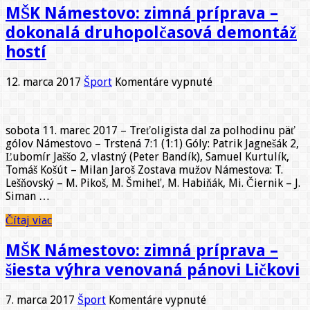
MŠK Námestovo: zimná príprava –
dokonalá druhopolčasová demontáž
hostí
na
12. marca 2017
Šport
Komentáre vypnuté
MŠK
Námestovo:
zimná
sobota 11. marec 2017 – Treťoligista dal za polhodinu päť
príprava
gólov Námestovo – Trstená 7:1 (1:1) Góly: Patrik Jagnešák 2,
–
Ľubomír Jaššo 2, vlastný (Peter Bandík), Samuel Kurtulík,
dokonalá
Tomáš Košút – Milan Jaroš Zostava mužov Námestova: T.
druhopolčasová
Lešňovský – M. Pikoš, M. Šmiheľ, M. Habiňák, Mi. Čiernik – J.
demontáž
Siman …
hostí
Čítaj viac
MŠK Námestovo: zimná príprava –
šiesta výhra venovaná pánovi Ličkovi
na
7. marca 2017
Šport
Komentáre vypnuté