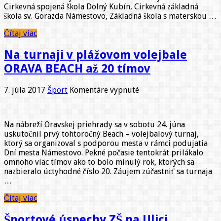
Cirkevná spojená škola Dolný Kubín, Cirkevná základná
škola sv. Gorazda Námestovo, Základná škola s materskou …
Čítaj viac
Na turnaji v plážovom volejbale
ORAVA BEACH až 20 tímov
na
7. júla 2017
Šport
Komentáre vypnuté
Na
turnaji
v
Na nábreží Oravskej priehrady sa v sobotu 24. júna
plážovom
uskutočnil prvý tohtoročný Beach – volejbalový turnaj,
volejbale
ktorý sa organizoval s podporou mesta v rámci podujatia
ORAVA
Dní mesta Námestovo. Pekné počasie tentokrát prilákalo
BEACH
omnoho viac tímov ako to bolo minulý rok, ktorých sa
až
nazbieralo úctyhodné číslo 20. Záujem zúčastniť sa turnaja
20
…
tímov
Čítaj viac
Športové úspechy ZŠ na Ulici