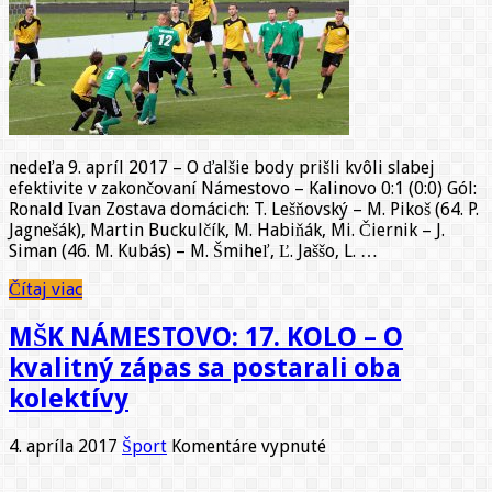
kolo
–
Nečakané
domáce
zakopnutie
žlto-
čiernych
nedeľa 9. apríl 2017 – O ďalšie body prišli kvôli slabej
efektivite v zakončovaní Námestovo – Kalinovo 0:1 (0:0) Gól:
Ronald Ivan Zostava domácich: T. Lešňovský – M. Pikoš (64. P.
Jagnešák), Martin Buckulčík, M. Habiňák, Mi. Čiernik – J.
Siman (46. M. Kubás) – M. Šmiheľ, Ľ. Jaššo, L. …
Čítaj viac
MŠK NÁMESTOVO: 17. KOLO – O
kvalitný zápas sa postarali oba
kolektívy
na
4. apríla 2017
Šport
Komentáre vypnuté
MŠK
NÁMESTOVO: