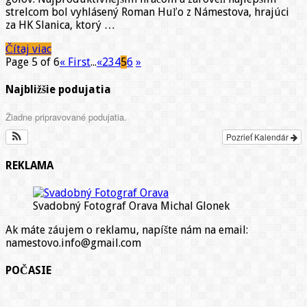
Námestova
strelcom bol vyhlásený Roman Huľo z Námestova, hrajúci
za HK Slanica, ktorý …
Čítaj viac
Page 5 of 6
« First
...
«
2
3
4
5
6
»
Najbližšie podujatia
Žiadne pripravované podujatia.
Pozrieť Kalendár
REKLAMA
Svadobný Fotograf Orava Michal Glonek
Ak máte záujem o reklamu, napíšte nám na email:
namestovo.info@gmail.com
POČASIE