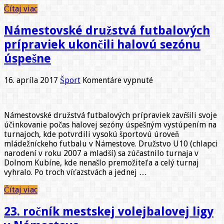
odišiel
Čítaj viac
s
lichotivou
Námestovské družstvá futbalových
prehrou
prípraviek ukončili halovú sezónu
úspešne
na
16. apríla 2017
Šport
Komentáre vypnuté
Námestovské
družstvá
futbalových
Námestovské družstvá futbalových prípraviek zavŕšili svoje
prípraviek
účinkovanie počas halovej sezóny úspešným vystúpením na
ukončili
turnajoch, kde potvrdili vysokú športovú úroveň
halovú
mládežníckeho futbalu v Námestove. Družstvo U10 (chlapci
sezónu
narodení v roku 2007 a mladší) sa zúčastnilo turnaja v
úspešne
Dolnom Kubíne, kde nenašlo premožiteľa a celý turnaj
vyhralo. Po troch víťazstvách a jednej …
Čítaj viac
23. ročník mestskej volejbalovej ligy