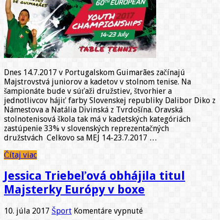
Námestova
štartuje
na
ME
v
stolnom
tenise
v
Dnes 14.7.2017 v Portugalskom Guimarães začínajú
Portugalsku
Majstrovstvá juniorov a kadetov v stolnom tenise. Na
šampionáte bude v súťaži družstiev, štvorhier a
jednotlivcov hájiť farby Slovenskej republiky Dalibor Diko z
Námestova a Natália Divinská z Tvrdošína. Oravská
stolnotenisová škola tak má v kadetských kategóriách
zastúpenie 33% v slovenských reprezentačných
družstvách Celkovo sa MEJ 14-23.7.2017 …
Čítaj viac
Jessica Triebeľová obhájila titul
Majsterky Európy v boxe
na
10. júla 2017
Šport
Komentáre vypnuté
Jessica