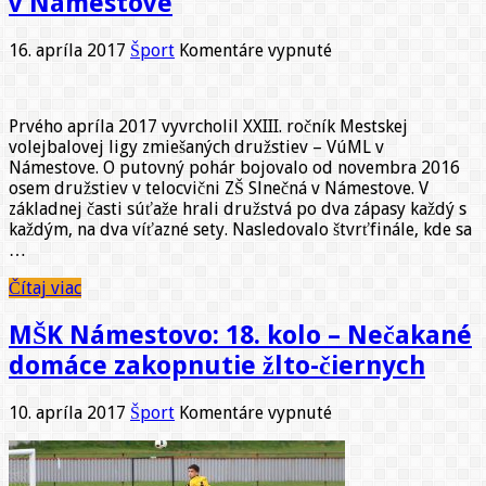
v Námestove
na
16. apríla 2017
Šport
Komentáre vypnuté
23.
ročník
mestskej
Prvého apríla 2017 vyvrcholil XXIII. ročník Mestskej
volejbalovej
volejbalovej ligy zmiešaných družstiev – VúML v
ligy
Námestove. O putovný pohár bojovalo od novembra 2016
v
osem družstiev v telocvični ZŠ Slnečná v Námestove. V
Námestove
základnej časti súťaže hrali družstvá po dva zápasy každý s
každým, na dva víťazné sety. Nasledovalo štvrťfinále, kde sa
…
Čítaj viac
MŠK Námestovo: 18. kolo – Nečakané
domáce zakopnutie žlto-čiernych
na
10. apríla 2017
Šport
Komentáre vypnuté
MŠK
Námestovo:
18.