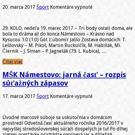
na
20. marca 2017
Šport
Komentáre vypnuté
MŠK
NÁMESTOVO:
Kysučania
29. KOLO, nedeľa 19. marec 2017 – Tri body ostali doma, ale
výrazne
bola to dráma až do konca Námestovo – Krásno nad
sťažili
Kysucou 1:0 (1:0) Gól: Ľubomír Jaššo Zostava domácich: T.
domácim
Lešňovský – M. Pikoš, Martin Buckulčík, M. Habiňák, Mi.
cestu
Čiernik – J. Siman – P. Jagnešák (79. L. Kubica), …
za
víťazstvom
Čítaj viac
MŠK Námestovo: jarná časť – rozpis
súťažných zápasov
na
17. marca 2017
Šport
Komentáre vypnuté
MŠK
Námestovo:
jarná
Úvodné marcové súboje sa uskutočnia v domácom
časť
prostredí Odvetná časť aktuálneho ročníka 2016/2017 v
–
najvyššej stredoslovenskej súťaži dospelých je tu! Po dlhej
rozpis
zimnej prestávke prichádza napínavá jar a dôležité