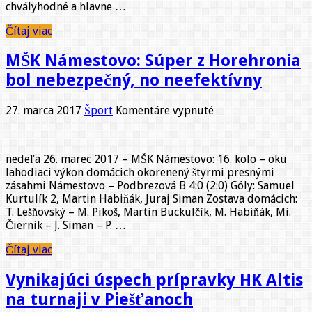
chvályhodné a hlavne …
Čítaj viac
MŠK Námestovo: Súper z Horehronia
bol nebezpečný, no neefektívny
na
27. marca 2017
Šport
Komentáre vypnuté
MŠK
Námestovo:
Súper
nedeľa 26. marec 2017 – MŠK Námestovo: 16. kolo – oku
z
lahodiaci výkon domácich okorenený štyrmi presnými
Horehronia
zásahmi Námestovo – Podbrezová B 4:0 (2:0) Góly: Samuel
bol
Kurtulík 2, Martin Habiňák, Juraj Siman Zostava domácich:
nebezpečný,
T. Lešňovský – M. Pikoš, Martin Buckulčík, M. Habiňák, Mi.
no
Čiernik – J. Siman – P. …
neefektívny
Čítaj viac
Vynikajúci úspech prípravky HK Altis
na turnaji v Piešťanoch