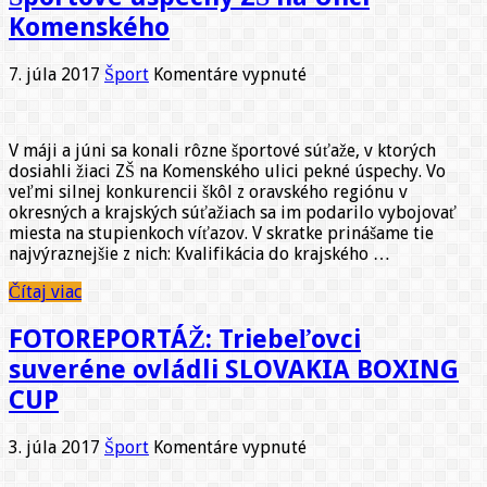
Komenského
na
7. júla 2017
Šport
Komentáre vypnuté
Športové
úspechy
ZŠ
V máji a júni sa konali rôzne športové súťaže, v ktorých
na
dosiahli žiaci ZŠ na Komenského ulici pekné úspechy. Vo
Ulici
veľmi silnej konkurencii škôl z oravského regiónu v
Komenského
okresných a krajských súťažiach sa im podarilo vybojovať
miesta na stupienkoch víťazov. V skratke prinášame tie
najvýraznejšie z nich: Kvalifikácia do krajského …
Čítaj viac
FOTOREPORTÁŽ: Triebeľovci
suveréne ovládli SLOVAKIA BOXING
CUP
na
3. júla 2017
Šport
Komentáre vypnuté
FOTOREPORTÁŽ: