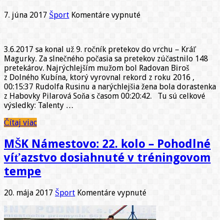
na
7. júna 2017
Šport
Komentáre vypnuté
Výsledky
pretekov
Kráľ
3.6.2017 sa konal už 9. ročník pretekov do vrchu – Kráľ
Magurky
Magurky. Za slnečného počasia sa pretekov zúčastnilo 148
2017
pretekárov. Najrýchlejším mužom bol Radovan Biroš
z Dolného Kubína, ktorý vyrovnal rekord z roku 2016 ,
00:15:37 Rudolfa Rusinu a narýchlejšia žena bola dorastenka
z Habovky Pilarová Soňa s časom 00:20:42. Tu sú celkové
výsledky: Talenty …
Čítaj viac
MŠK Námestovo: 22. kolo – Pohodlné
víťazstvo dosiahnuté v tréningovom
tempe
na
20. mája 2017
Šport
Komentáre vypnuté
MŠK
Námestovo: