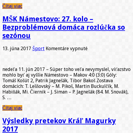
Čítaj viac
MŠK Námestovo: 27. kolo –
Bezproblémová domáca rozlúčka so
sezónou
na
13. júna 2017
Šport
Komentáre vypnuté
MŠK
Námestovo:
27.
nedeľa 11. jún 2017 – Súper toho veľa nevymyslel, víťazstvo
kolo
mohlo byť aj vyššie Námestovo – Makov 4:0 (3:0) Góly:
–
Tomáš Košút 2, Patrik Jagnešák, Tibor Bakoš Zostava
Bezproblémová
domácich: T. Lešňovský – M. Pikoš, Martin Buckulčík, M.
domáca
Habiňák, Mi. Čiernik – J. Siman – P. Jagnešák (84. M. Snovák),
rozlúčka
S. …
so
sezónou
Čítaj viac
Výsledky pretekov Kráľ Magurky
2017