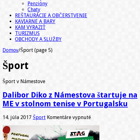
Penzióny
Chaty
REŠTAURÁCIE A OBČERSTVENIE
KAVIARNE A BARY
KAM VYRAZIŤ
TURIZMUS
OBCHODY A SLUŽBY
Domov
/
Šport (page 5)
Šport
Šport v Námestove
Dalibor Diko z Námestova štartuje na
ME v stolnom tenise v Portugalsku
na
14. júla 2017
Šport
Komentáre vypnuté
Dalibor
Diko
z