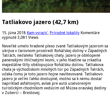
Tatliakovo jazero (42,7 km)
15. júna 2018
Kam vyraziť
,
Prírodné lokality
Komentáre
na
vypnuté
3,081 Views
Tatliakovo
Neveľké umelo hradené pleso zvané Tatliakovým jazerom sa
jazero
ukrýva v čarovnom prostredí Roháčskej doliny v Západných
(42,7
Tatrách, neďaleko Tatliakovej chaty. Jazero je obklopené
km)
panenskými ihličnatými lesmi, v jeho hladine sa zrkadlia
majestátne štíty obklopujúce Roháčsku dolinu. Tatliakova
chata je východiskom mnohých túr po Západných Tatrách,
vďaka čomu je toto jazero hojne navštevované. Tatliakovo
jazero je veľmi ľahko dostupné, možno sa k nemu dostať
napríklad asfaltovým, avšak pre autá uzatvoreným
turistickým chodníkom vedúcim od Múzea oravskej dediny
v Zuberci – Brestovej.