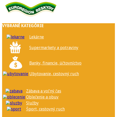
VYBRANÉ KATEGÓRIE
Lekárne
Supermarkety a potraviny
Banky, financie, účtovníctvo
Ubytovanie, cestovný ruch
Zábava a voľný čas
Oblečenie a obuv
Služby
Šport, cestovný ruch