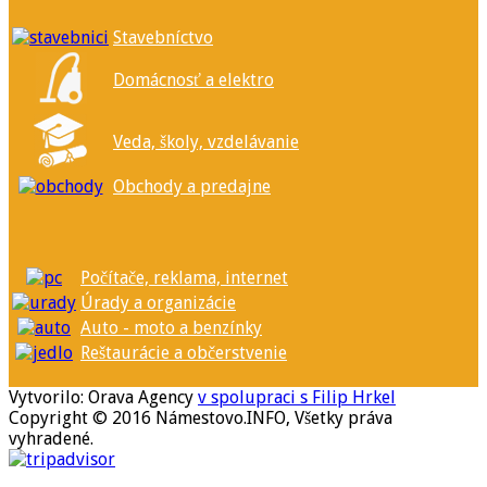
Stavebníctvo
Domácnosť a elektro
Veda, školy, vzdelávanie
Obchody a predajne
Počítače, reklama, internet
Úrady a organizácie
Auto - moto a benzínky
Reštaurácie a občerstvenie
Vytvorilo: Orava Agency
v spolupraci s Filip Hrkel
Copyright © 2016 Námestovo.INFO, Všetky práva
vyhradené.