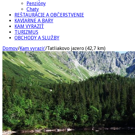
Penzióny
Chaty
REŠTAURÁCIE A OBČERSTVENIE
KAVIARNE A BARY
KAM VYRAZIŤ
TURIZMUS
OBCHODY A SLUŽBY
Domov
/
Kam vyraziť
/
Tatliakovo jazero (42,7 km)