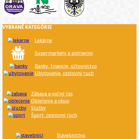
VYBRANÉ KATEGÓRIE
Lekárne
Supermarkety a potraviny
Banky, financie, účtovníctvo
Ubytovanie, cestovný ruch
Zábava a voľný čas
Oblečenie a obuv
Služby
Šport, cestovný ruch
Stavebníctvo