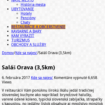
NAŠE MESTO
História mesta
UBYTOVANIE
Hotely
Penzióny
Chaty
REŠTAURÁCIE A OBČERSTVENIE
KAVIARNE A BARY
KAM VYRAZIŤ
TURIZMUS
OBCHODY A SLUŽBY
Domov
/
Kde sa najesť
/
Saláš Orava (3,5km)
Saláš Orava (3,5km)
na
6. februára 2017
Kde sa najesť
Komentáre vypnuté
6,658
Saláš
Views
Orava
V reštaurácii Vám ponúknu širokú škálu jedál tradičnej
(3,5km)
slovenskej kuchyne ako napríklad: bryndzové halušky,
varené údené koleno, typická slovenská zabíjačka, strapačky
s kapustou, no jedálny lístok obsahuje aj množstvo minútok