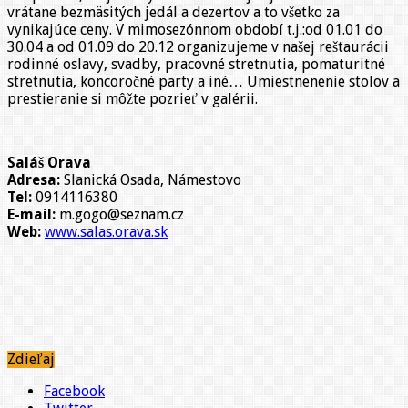
vrátane bezmäsitých jedál a dezertov a to všetko za
vynikajúce ceny. V mimosezónnom období t.j.:od 01.01 do
30.04 a od 01.09 do 20.12 organizujeme v našej reštaurácii
rodinné oslavy, svadby, pracovné stretnutia, pomaturitné
stretnutia, koncoročné party a iné… Umiestnenenie stolov a
prestieranie si môžte pozrieť v galérii.
Saláš Orava
Adresa:
Slanická Osada, Námestovo
Tel:
0914116380
E-mail:
m.gogo@seznam.cz
Web:
www.salas.orava.sk
Zdieľaj
Facebook