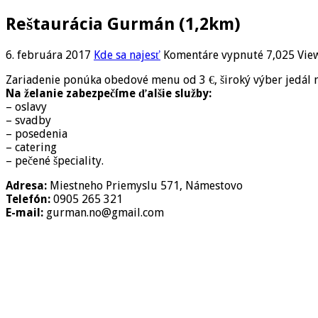
Reštaurácia Gurmán (1,2km)
na
6. februára 2017
Kde sa najesť
Komentáre vypnuté
7,025 Vie
Reštauráci
Zariadenie ponúka obedové menu od 3 €, široký výber jedál 
Gurmán
Na želanie zabezpečíme ďalšie služby:
(1,2km)
– oslavy
– svadby
– posedenia
– catering
– pečené špeciality.
Adresa:
Miestneho Priemyslu 571, Námestovo
Telefón:
0905 265 321
E-mail:
gurman.no@gmail.com