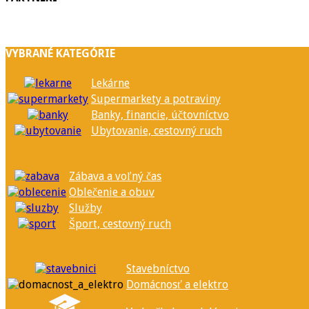
VYBRANÉ KATEGÓRIE
Lekárne
Supermarkety a potraviny
Banky, financie, účtovníctvo
Ubytovanie, cestovný ruch
Zábava a voľný čas
Oblečenie a obuv
Služby
Šport, cestovný ruch
Stavebníctvo
Domácnosť a elektro