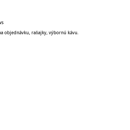
ws
a
na objednávku, raňajky, výbornú kávu.