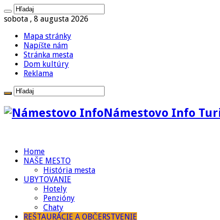
sobota , 8 augusta 2026
Mapa stránky
Napíšte nám
Stránka mesta
Dom kultúry
Reklama
Námestovo Info Turi
Home
NAŠE MESTO
História mesta
UBYTOVANIE
Hotely
Penzióny
Chaty
REŠTAURÁCIE A OBČERSTVENIE