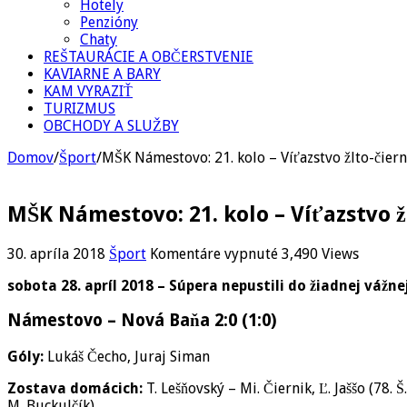
Hotely
Penzióny
Chaty
REŠTAURÁCIE A OBČERSTVENIE
KAVIARNE A BARY
KAM VYRAZIŤ
TURIZMUS
OBCHODY A SLUŽBY
Domov
/
Šport
/
MŠK Námestovo: 21. kolo – Víťazstvo žlto-čier
MŠK Námestovo: 21. kolo – Víťazstvo 
na
30. apríla 2018
Šport
Komentáre vypnuté
3,490 Views
MŠK
sobota 28. apríl 2018 – Súpera nepustili do žiadnej vážne
Námestovo:
21.
Námestovo – Nová Baňa 2:0 (1:0)
kolo
–
Víťazstvo
Góly:
Lukáš Čecho, Juraj Siman
žlto-
Zostava domácich:
T. Lešňovský – Mi. Čiernik, Ľ. Jaššo (78. Š
čiernych
M. Buckulčík)