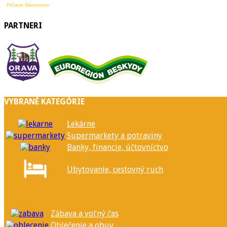
Počasie Námestovo
PARTNERI
VYBRANÉ KATEGÓRIE
Lekárne
Supermarkety a potraviny
Banky, financie, účtovníctvo
Ubytovanie, cestovný ruch
Zábava a voľný čas
Oblečenie a obuv