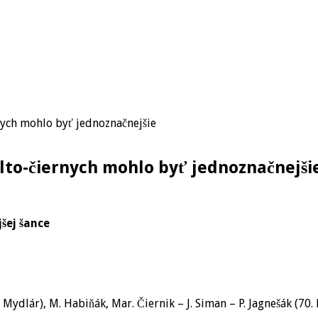
nych mohlo byť jednoznačnejšie
žlto-čiernych mohlo byť jednoznačnejši
jšej šance
. Mydlár), M. Habiňák, Mar. Čiernik – J. Siman – P. Jagnešák (70. 