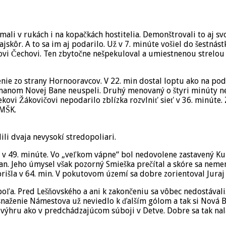
mali v rukách i na kopačkách hostitelia. Demonštrovali to aj 
najskôr. A to sa im aj podarilo. Už v 7. minúte vošiel do šestná
 Čechovi. Ten zbytočne nešpekuloval a umiestnenou strelou v
enie zo strany Hornooravcov. V 22. min dostal loptu ako na po
manom Novej Bane neuspeli. Druhý menovaný o štyri minúty ne
rekovi Žákovičovi nepodarilo zblízka rozvlniť sieť v 36. minút
 MŠK.
ili dvaja nevysokí stredopoliari.
v 49. minúte. Vo „veľkom vápne“ bol nedovolene zastavený Kurt
man. Jeho úmysel však pozorný Smieška prečítal a skóre sa nemen
išla v 64. min. V pokutovom území sa dobre zorientoval Juraj S
e poľa. Pred Lešňovského a ani k zakončeniu sa vôbec nedostáva
snaženie Námestova už neviedlo k ďalším gólom a tak si Nová 
výhru ako v predchádzajúcom súboji v Detve. Dobre sa tak nalad