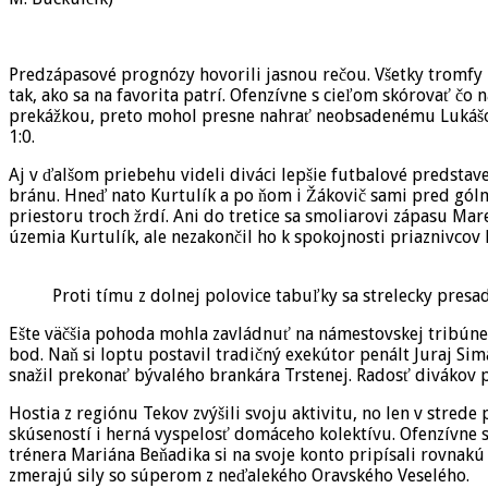
mohlo
byť
jednoznačnejšie
Predzápasové prognózy hovorili jasnou rečou. Všetky tromfy 
tak, ako sa na favorita patrí. Ofenzívne s cieľom skórovať čo 
prekážkou, preto mohol presne nahrať neobsadenému Lukášovi
1:0.
Aj v ďalšom priebehu videli diváci lepšie futbalové predstav
bránu. Hneď nato Kurtulík a po ňom i Žákovič sami pred gól
priestoru troch žrdí. Ani do tretice sa smoliarovi zápasu Ma
územia Kurtulík, ale nezakončil ho k spokojnosti priaznivcov
Proti tímu z dolnej polovice tabuľky sa strelecky presad
Ešte väčšia pohoda mohla zavládnuť na námestovskej tribúne 
bod. Naň si loptu postavil tradičný exekútor penált Juraj Si
snažil prekonať bývalého brankára Trstenej. Radosť divákov pr
Hostia z regiónu Tekov zvýšili svoju aktivitu, no len v stred
skúseností i herná vyspelosť domáceho kolektívu. Ofenzívne 
trénera Mariána Beňadika si na svoje konto pripísali rovnakú 
zmerajú sily so súperom z neďalekého Oravského Veselého.