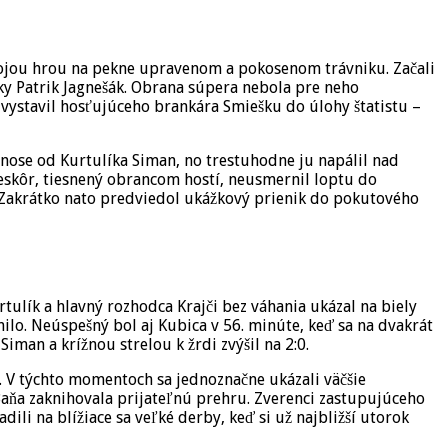
svojou hrou na pekne upravenom a pokosenom trávniku. Začali
stky Patrik Jagnešák. Obrana súpera nebola pre neho
ystavil hosťujúceho brankára Smiešku do úlohy štatistu –
dnose od Kurtulíka Siman, no trestuhodne ju napálil nad
skôr, tiesnený obrancom hostí, neusmernil loptu do
e. Zakrátko nato predviedol ukážkový prienik do pokutového
ulík a hlavný rozhodca Krajči bez váhania ukázal na biely
ilo. Neúspešný bol aj Kubica v 56. minúte, keď sa na dvakrát
iman a krížnou strelou k žrdi zvýšil na 2:0.
li. V týchto momentoch sa jednoznačne ukázali väčšie
Baňa zaknihovala prijateľnú prehru. Zverenci zastupujúceho
ili na blížiace sa veľké derby, keď si už najbližší utorok