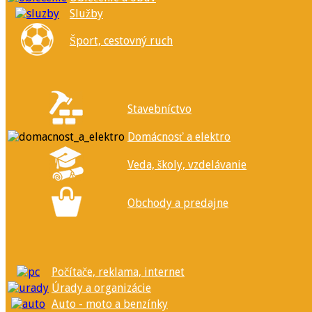
Služby
Šport, cestovný ruch
Stavebníctvo
Domácnosť a elektro
Veda, školy, vzdelávanie
Obchody a predajne
Počítače, reklama, internet
Úrady a organizácie
Auto - moto a benzínky