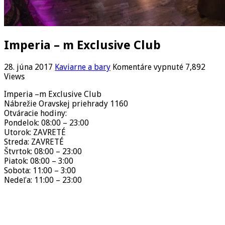
Imperia – m Exclusive Club
na
28. júna 2017
Kaviarne a bary
Komentáre vypnuté
7,892
Imperia
Views
–
Imperia –m Exclusive Club
m
Nábrežie Oravskej priehrady 1160
Exclusive
Otváracie hodiny:
Club
Pondelok: 08:00 – 23:00
Utorok: ZAVRETÉ
Streda: ZAVRETÉ
Štvrtok: 08:00 – 23:00
Piatok: 08:00 – 3:00
Sobota: 11:00 – 3:00
Nedeľa: 11:00 – 23:00