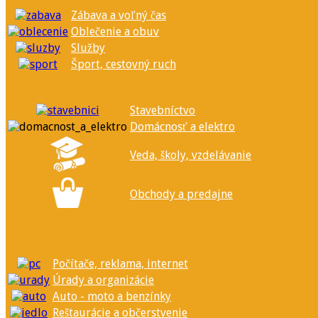
Zábava a voľný čas
Oblečenie a obuv
Služby
Šport, cestovný ruch
Stavebníctvo
Domácnosť a elektro
Veda, školy, vzdelávanie
Obchody a predajne
Počítače, reklama, internet
Úrady a organizácie
Auto - moto a benzínky
Reštaurácie a občerstvenie