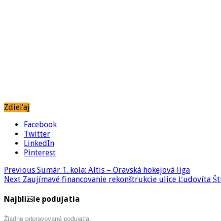
Zdieľaj
Facebook
Twitter
LinkedIn
Pinterest
Previous
Sumár 1. kola: Altis – Oravská hokejová liga
Next
Zaujímavé financovanie rekonštrukcie ulice Ľudovíta Š
Najbližšie podujatia
Žiadne pripravované podujatia.