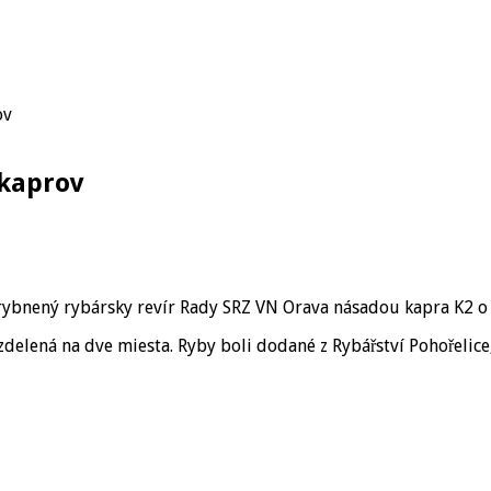
ov
 kaprov
arybnený rybársky revír Rady SRZ VN Orava násadou kapra K2 
delená na dve miesta. Ryby boli dodané z Rybářství Pohořelice