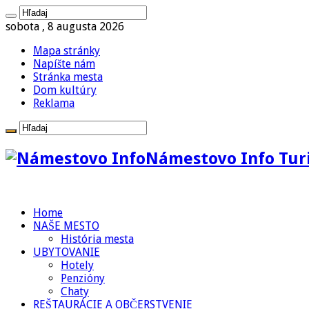
sobota , 8 augusta 2026
Mapa stránky
Napíšte nám
Stránka mesta
Dom kultúry
Reklama
Námestovo Info Turi
Home
NAŠE MESTO
História mesta
UBYTOVANIE
Hotely
Penzióny
Chaty
REŠTAURÁCIE A OBČERSTVENIE