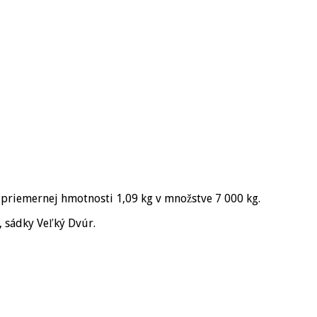
o priemernej hmotnosti
1,09 kg
v množstve
7 000 kg
.
, sádky Veľký Dvúr.