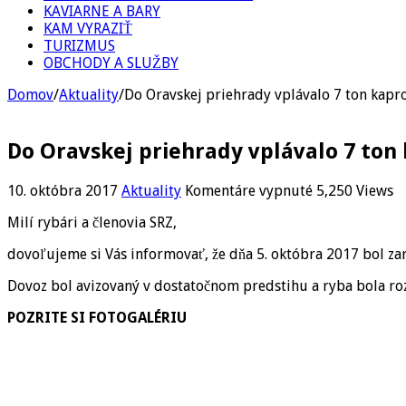
KAVIARNE A BARY
KAM VYRAZIŤ
TURIZMUS
OBCHODY A SLUŽBY
Domov
/
Aktuality
/
Do Oravskej priehrady vplávalo 7 ton kapr
Do Oravskej priehrady vplávalo 7 ton
na
10. októbra 2017
Aktuality
Komentáre vypnuté
5,250 Views
Do
Milí rybári a členovia SRZ,
Oravskej
priehrady
dovoľujeme si Vás informovať, že dňa 5. októbra 2017 bol z
vplávalo
7
Dovoz bol avizovaný v dostatočnom predstihu a ryba bola roz
ton
kaprov
POZRITE SI FOTOGALÉRIU