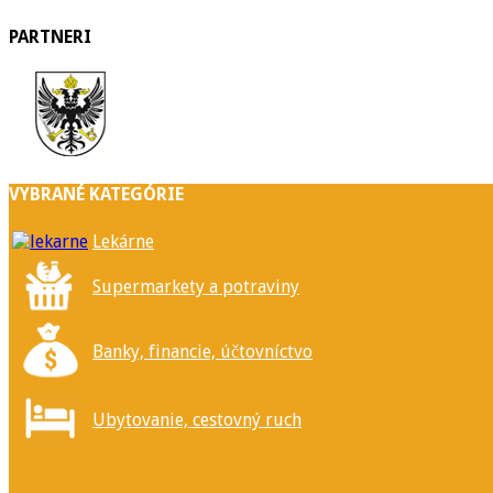
PARTNERI
VYBRANÉ KATEGÓRIE
Lekárne
Supermarkety a potraviny
Banky, financie, účtovníctvo
Ubytovanie, cestovný ruch