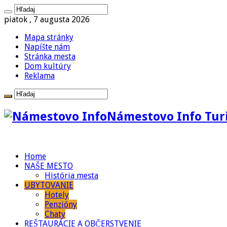
piatok , 7 augusta 2026
Mapa stránky
Napíšte nám
Stránka mesta
Dom kultúry
Reklama
Námestovo Info Turi
Home
NAŠE MESTO
História mesta
UBYTOVANIE
Hotely
Penzióny
Chaty
REŠTAURÁCIE A OBČERSTVENIE