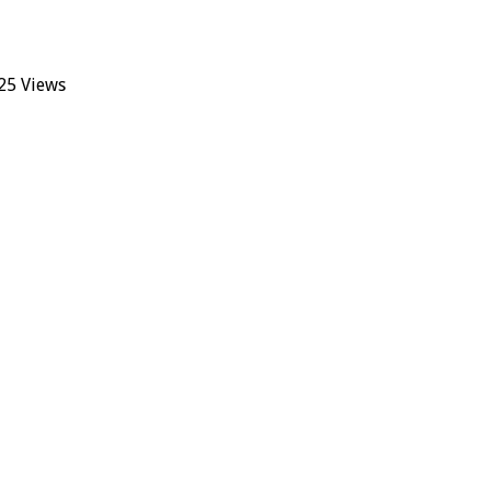
25 Views
ty
a
ta