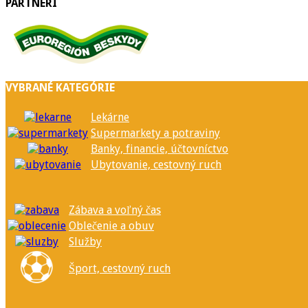
PARTNERI
VYBRANÉ KATEGÓRIE
Lekárne
Supermarkety a potraviny
Banky, financie, účtovníctvo
Ubytovanie, cestovný ruch
Zábava a voľný čas
Oblečenie a obuv
Služby
Šport, cestovný ruch