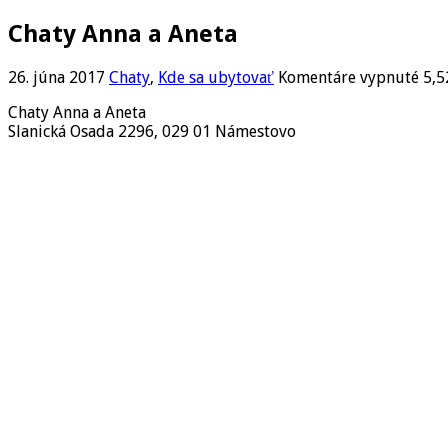
Chaty Anna a Aneta
na
26. júna 2017
Chaty
,
Kde sa ubytovať
Komentáre vypnuté
5,5
Cha
Chaty Anna a Aneta
Ann
Slanická Osada 2296, 029 01 Námestovo
a
Ane