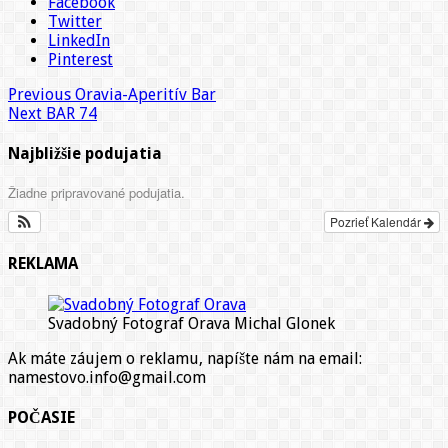
Facebook
Twitter
LinkedIn
Pinterest
Previous
Oravia-Aperitív Bar
Next
BAR 74
Najbližšie podujatia
Žiadne pripravované podujatia.
Pozrieť Kalendár
REKLAMA
Svadobný Fotograf Orava Michal Glonek
Ak máte záujem o reklamu, napíšte nám na email:
namestovo.info@gmail.com
POČASIE