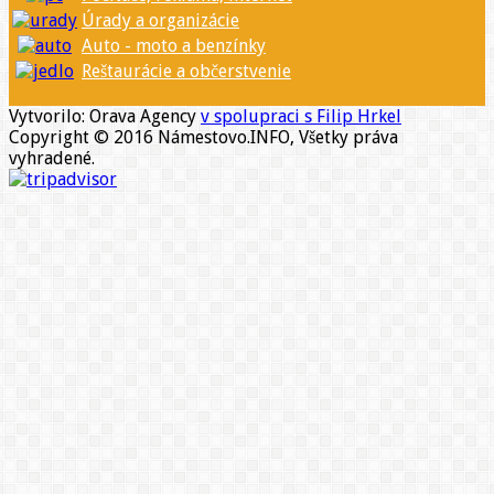
Úrady a organizácie
Auto - moto a benzínky
Reštaurácie a občerstvenie
Vytvorilo: Orava Agency
v spolupraci s Filip Hrkel
Copyright © 2016 Námestovo.INFO, Všetky práva
vyhradené.