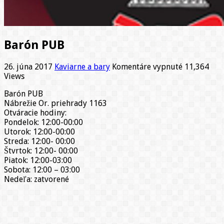
Barón PUB
na
26. júna 2017
Kaviarne a bary
Komentáre vypnuté
11,364
Barón
Views
PUB
Barón PUB
Nábrežie Or. priehrady 1163
Otváracie hodiny:
Pondelok: 12:00-00:00
Utorok: 12:00-00:00
Streda: 12:00- 00:00
Štvrtok: 12:00- 00:00
Piatok: 12:00-03:00
Sobota: 12:00 – 03:00
Nedeľa: zatvorené