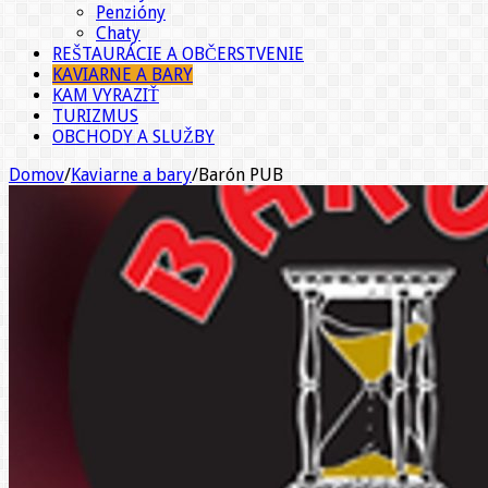
Penzióny
Chaty
REŠTAURÁCIE A OBČERSTVENIE
KAVIARNE A BARY
KAM VYRAZIŤ
TURIZMUS
OBCHODY A SLUŽBY
Domov
/
Kaviarne a bary
/
Barón PUB