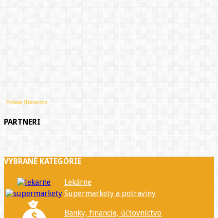
Počasie Námestovo
PARTNERI
VYBRANÉ KATEGÓRIE
Lekárne
Supermarkety a potraviny
Banky, financie, účtovníctvo